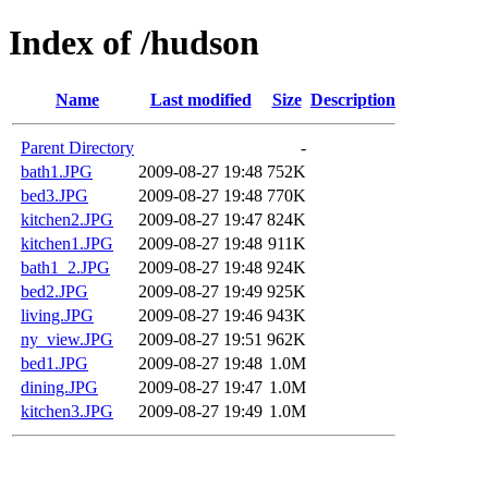
Index of /hudson
Name
Last modified
Size
Description
Parent Directory
-
bath1.JPG
2009-08-27 19:48
752K
bed3.JPG
2009-08-27 19:48
770K
kitchen2.JPG
2009-08-27 19:47
824K
kitchen1.JPG
2009-08-27 19:48
911K
bath1_2.JPG
2009-08-27 19:48
924K
bed2.JPG
2009-08-27 19:49
925K
living.JPG
2009-08-27 19:46
943K
ny_view.JPG
2009-08-27 19:51
962K
bed1.JPG
2009-08-27 19:48
1.0M
dining.JPG
2009-08-27 19:47
1.0M
kitchen3.JPG
2009-08-27 19:49
1.0M